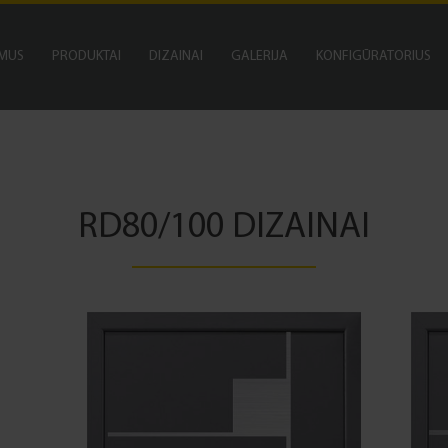
 MUS
PRODUKTAI
DIZAINAI
GALERIJA
KONFIGŪRATORIUS
RD80/100 DIZAINAI